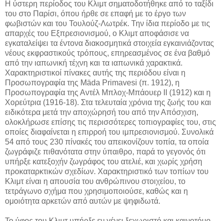
Η ύστερη περίοδος του Κλιμτ σηματοδοτήθηκε από το ταξίδι
του στο Παρίσι, όπου ήρθε σε επαφή με το έργο των
φωβιστών και του Τουλούζ-Λωτρέκ. Την ίδια περίοδο με τις
απαρχές του Εξπρεσιονισμού, ο Κλιμτ αποφάσισε να
εγκαταλείψει τα έντονα διακοσμητικά στοιχεία εγκαινιάζοντας
νέους εκφραστικούς τρόπους, επηρεασμένος σε ένα βαθμό
από την ιαπωνική τέχνη και τα ιαπωνικά χαρακτικά.
Χαρακτηριστικοί πίνακες αυτής της περιόδου είναι η
Προσωπογραφία της Mäda Primavesi (π. 1912), η
Προσωπογραφία της Αντέλ Μπλοχ-Μπάουερ II (1912) και η
Χορεύτρια (1916-18). Στα τελευταία χρόνια της ζωής του και
ειδικότερα μετά την αποχώρησή του από την Απόσχιση,
ολοκλήρωσε επίσης τις περισσότερες τοπιογραφίες του, στις
οποίες διαφαίνεται η επιρροή του ιμπρεσιονισμού. Συνολικά
54 από τους 230 πίνακές του απεικονίζουν τοπία, τα οποία
ζωγράφιζε πιθανότατα στην ύπαιθρο, παρά το γεγονός ότι
υπήρξε κατεξοχήν ζωγράφος του ατελιέ, και χωρίς χρήση
προκαταρκτικών σχεδίων. Χαρακτηριστικό των τοπίων του
Κλιμτ είναι η απουσία του ανθρώπινου στοιχείου, το
τετράγωνο σχήμα που χρησιμοποιούσε, καθώς και η
ομοιότητα αρκετών από αυτών με ψηφιδωτά.
Το ύφος του Κλιμτ υπήρξε εν γένει ξεχωριστό και καινοτόμο,