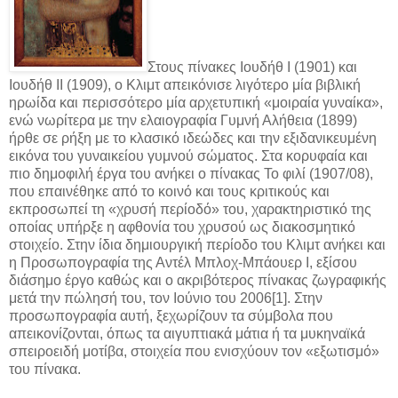
Στους πίνακες Ιουδήθ Ι (1901) και
Ιουδήθ ΙΙ (1909), ο Κλιμτ απεικόνισε λιγότερο μία βιβλική
ηρωίδα και περισσότερο μία αρχετυπική «μοιραία γυναίκα»,
ενώ νωρίτερα με την ελαιογραφία Γυμνή Αλήθεια (1899)
ήρθε σε ρήξη με το κλασικό ιδεώδες και την εξιδανικευμένη
εικόνα του γυναικείου γυμνού σώματος. Στα κορυφαία και
πιο δημοφιλή έργα του ανήκει ο πίνακας Το φιλί (1907/08),
που επαινέθηκε από το κοινό και τους κριτικούς και
εκπροσωπεί τη «χρυσή περίοδό» του, χαρακτηριστικό της
οποίας υπήρξε η αφθονία του χρυσού ως διακοσμητικό
στοιχείο. Στην ίδια δημιουργική περίοδο του Κλιμτ ανήκει και
η Προσωπογραφία της Αντέλ Μπλοχ-Μπάουερ I, εξίσου
διάσημο έργο καθώς και ο ακριβότερος πίνακας ζωγραφικής
μετά την πώλησή του, τον Ιούνιο του 2006[1]. Στην
προσωπογραφία αυτή, ξεχωρίζουν τα σύμβολα που
απεικονίζονται, όπως τα αιγυπτιακά μάτια ή τα μυκηναϊκά
σπειροειδή μοτίβα, στοιχεία που ενισχύουν τον «εξωτισμό»
του πίνακα.