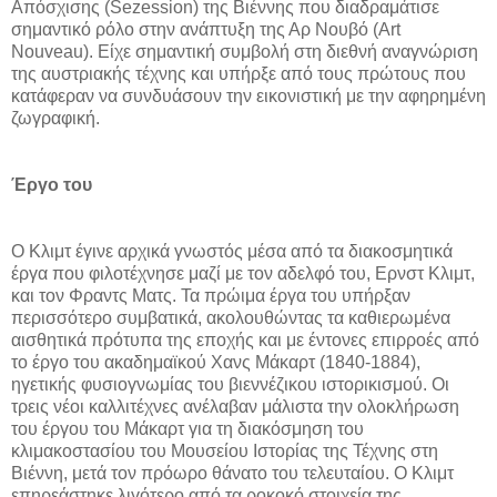
Απόσχισης (Sezession) της Βιέννης που διαδραμάτισε
σημαντικό ρόλο στην ανάπτυξη της Αρ Νουβό (Art
Nouveau). Είχε σημαντική συμβολή στη διεθνή αναγνώριση
της αυστριακής τέχνης και υπήρξε από τους πρώτους που
κατάφεραν να συνδυάσουν την εικονιστική με την αφηρημένη
ζωγραφική.
Έργο του
Ο Κλιμτ έγινε αρχικά γνωστός μέσα από τα διακοσμητικά
έργα που φιλοτέχνησε μαζί με τον αδελφό του, Ερνστ Κλιμτ,
και τον Φραντς Ματς. Τα πρώιμα έργα του υπήρξαν
περισσότερο συμβατικά, ακολουθώντας τα καθιερωμένα
αισθητικά πρότυπα της εποχής και με έντονες επιρροές από
το έργο του ακαδημαϊκού Χανς Μάκαρτ (1840-1884),
ηγετικής φυσιογνωμίας του βιεννέζικου ιστορικισμού. Οι
τρεις νέοι καλλιτέχνες ανέλαβαν μάλιστα την ολοκλήρωση
του έργου του Μάκαρτ για τη διακόσμηση του
κλιμακοστασίου του Μουσείου Ιστορίας της Τέχνης στη
Βιέννη, μετά τον πρόωρο θάνατο του τελευταίου. Ο Κλιμτ
επηρεάστηκε λιγότερο από τα ροκοκό στοιχεία της