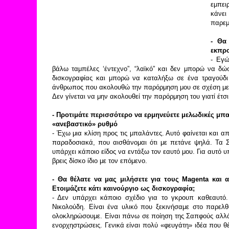
εμπει
κάνει
παρεμ
- Θα
εκπρ
- Εγώ
βάλω ταμπέλες ‘έντεχνο”, “λαϊκό” και δεν μπορώ να δώ
δισκογραφίας και μπορώ να καταλήξω σε ένα τραγούδι 
άνθρωπος που ακολουθώ την παρόρμηση μου σε σχέση με το
Δεν γίνεται να μην ακολουθεί την παρόρμηση του γιατί έτσι
- Προτιμάτε περισσότερο να ερμηνεύετε μελωδικές μπα
«ανεβαστικό» ρυθμό
- Έχω μια κλίση προς τις μπαλάντες. Αυτό φαίνεται και 
παραδοσιακά, που αισθάνομαι ότι με πετάνε ψηλά. Τα Σμ
υπάρχει κάποιο είδος να εντάξω τον εαυτό μου. Για αυτό 
βρεις δίσκο ίδιο με τον επόμενο.
- Θα θέλατε να μας μιλήσετε για τους
Magenta
και α
Ετοιμάζετε κάτι καινούργιο ως δισκογραφία;
- Δεν υπάρχει κάποιο σχέδιο για το γκρουπ καθεαυτό
Νικολούδη. Είναι ένα υλικό που ξεκινήσαμε στο παρελ
ολοκληρώσουμε. Είναι πάνω σε ποίηση της Σαπφούς αλλά 
ενορχηστρώσεις. Γενικά είναι πολύ «φευγάτη» ιδέα που θ