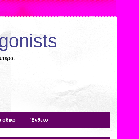
gonists
ύτερα.
ιοδικό
Ένθετο