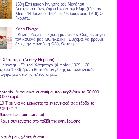
150η Επέτειος γέννησης του Μεγάλου
Αυστριακού ζωγράφου Γκούσταφ Κλιμτ (Gustav
Klimt, 14 Ιουλίου 1862 – 6 Φεβρουαρίου 1918) Ο
Γκούστ...
Καλό Πάσχα.
Καλό Πάσχα. Η Σχέση μας με τον Θεό, είναι για
τον καθένα μας ΜΟΝΑΔΙΚΗ. Εύχομαι να βρούμε
όλοι, την Μοναδική Οδό, Ώστε η ...
ι Χέπμπορν (Audrey Hepburn)
 ishow.gr Η Όντρεϊ Χέπμπορν (4 Μαΐου 1929 – 20
αρίου 1993) ήταν ηθοποιός αγγλικής και ολλανδικής
ωγής, μια από τις πλέον φημι...
οταρία: Αυτοί είναι οι αριθμοί που κερδίζουν τα 50.000
0.000 ευρώ.
10 Tips για να μειώσετε τα ενεργειακά σας έξοδα το
ό χειμώνα
9eucost account created
λαμε συνεργάτες στο ταξίδι της ενημέρωσης
ρισμά μου, χάρισμά σου