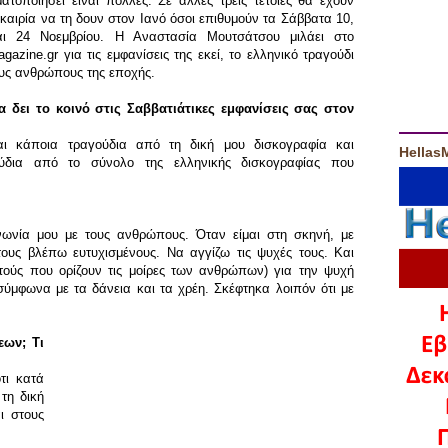
ατοποιήσει είναι πολλές. Σε άλλες τρείς τέτοιες θα έχουν
υκαιρία να τη δουν στον Ιανό όσοι επιθυμούν τα Σάββατα 10,
αι 24 Νοεμβρίου. Η Αναστασία Μουτσάτσου μιλάει στο
gazine.gr για τις εμφανίσεις της εκεί, το ελληνικό τραγούδι
ους ανθρώπους της εποχής.
θα δει το κοινό στις Σαββατιάτικες εμφανίσεις σας στον
αι κάποια τραγούδια από τη δική μου δισκογραφία και
Hellas
ούδια από το σύνολο της ελληνικής δισκογραφίας που
ινωνία μου με τους ανθρώπους. Όταν είμαι στη σκηνή, με
ους βλέπω ευτυχισμένους. Να αγγίζω τις ψυχές τους. Και
υτούς που ορίζουν τις μοίρες των ανθρώπων) για την ψυχή
 σύμφωνα με τα δάνεια και τα χρέη. Σκέφτηκα λοιπόν ότι με
εων; Τι
τι κατά
τη δική
ι στους