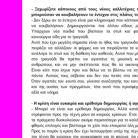
- Ξεχωρίζετε κάποιους από τους νέους καλλιτέχνες
μπορούσαν να κουβαλήσουν το έντεχνο στις πλάτες τ
- Δεν ξέρω αν το έντεχνο είναι μια κληρονομιά που κάποιο
να κουβαλήσουν. Δημιουργούνται πια άλλου είδους ρ
Υπάρχουν νέα παιδιά που βλέπουν τα στυλ και φτι
καινούργια είδη για το τραγούδι.
Αυτό που έχει μεγάλη σημασία είναι το ήθος του τραγουδι
πειράζει να αλλάζουν οι φόρμες και να πειράζονται τα κ
ανάλογα το στυλ και τη διάθεση του καθενός. Αυτοί που μ
στο τραγούδι θα πρέπει να αγαπάνε τη μουσική κα
ανθρώπους και να μην σκέπτονται πώς θα τα οικονο
Είναι κάτι που ίσχυε πριν και θέλω να το βλέπω να ισχ
πάντα. Αυτούς τους σέβεσαι και δεν του πετάς στα σκο
Όταν αγαπάς τον εαυτό σου, γίνεσαι αναζητητής του εαυ
και της ουσίας των πραγμάτων, τότε αυτό που προσφέρε
αξία και νόημα.
-
Η κρίση είναι ευκαιρία και ερέθισμα δημιουργίας ή α
-
Μπορεί να είναι και ερέθισμα δημιουργίας. Αλλά κατ
στρέφονται προς την τέχνη μόνο σε καιρούς κρίσεων. Ετσι
τα πράγματα δυσκολεύουν ακόμα περισσότερο για το καλό 
φθηνές επιλογές και βλέπουμε το χάλι που επικρατεί όλη 
Προς το παρόν η κρίση δεν έχει λειτουργήσει υπέρ της τέ
την τέχνη θα νιώσουν την ανακούφιση για τη φτώχια, ότ