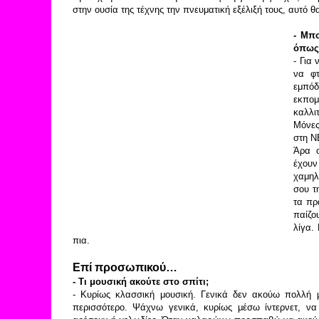
στην ουσία της τέχνης την πνευματική εξέλιξή τους, αυτό
- Μπο
όπως 
- Για
να φτ
εμπόδ
εκπο
καλλι
Μόνες
στη Ν
Άρα ο
έχουν
χαμηλ
σου τ
τα πρ
παίζο
λίγα.
πια.
Επί προσωπικού…
- Τι μουσική ακούτε στο σπίτι;
- Κυρίως κλασσική μουσική. Γενικά δεν ακούω πολλή
περισσότερο. Ψάχνω γενικά, κυρίως μέσω ίντερνετ, 