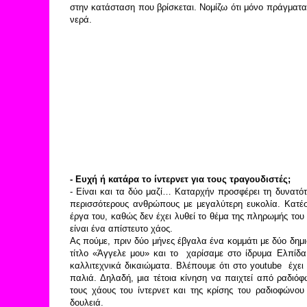
στην κατάσταση που βρίσκεται. Νομίζω ότι μόνο πράγματα
νερά.
- Ευχή ή κατάρα το ίντερνετ για τους τραγουδιστές;
- Είναι και τα δύο μαζί… Καταρχήν προσφέρει τη δυνατό
περισσότερους ανθρώπους με μεγαλύτερη ευκολία. Κατέ
έργα του, καθώς δεν έχει λυθεί το θέμα της πληρωμής του 
είναι ένα απίστευτο χάος.
Ας πούμε, πριν δύο μήνες έβγαλα ένα κομμάτι με δύο δη
τίτλο «Άγγελε μου» και το χαρίσαμε στο ίδρυμα Ελπίδα 
καλλιτεχνικά δικαιώματα. Βλέπουμε ότι στο youtube έχε
παλιά. Δηλαδή, μια τέτοια κίνηση να παιχτεί από ραδιό
τους χάους του ίντερνετ και της κρίσης του ραδιοφώνου
δουλειά.