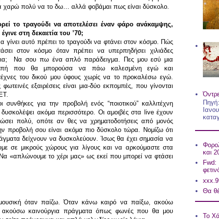
 θα χαρώ πολύ να το δω… αλλά φοβάμαι πως είναι δύσκολο.
ρεί το τραγούδι να αποτελέσει έναν φάρο ανάκαμψης,
έγινε στη δεκαετία του ’70;
 να γίνει αυτό πρέπει το τραγούδι να φτάνει στον κόσμο. Πώς
άσει στον κόσμο όταν πρέπει να υπερπηδήσει χιλιάδες
ια; Να σου πω ένα απλό παράδειγμα. Πες μου εσύ μια
μπή που θα μπορούσα να πάω καλεσμένη εγώ και
τέχνες του δικού μου ύφους χωρίς να το προκαλέσω εγώ.
 φωτεινές εξαιρέσεις είναι μια-δύο εκπομπές, που γίνονται
Όντρε
ΕΤ.
Πηγή:
ι συνθήκες για την προβολή ενός “ποιοτικού” καλλιτέχνη
Ιανου
 δυσκολέψει ακόμα περισσότερο. Οι αμοιβές στα live έχουν
καταγ
ώσει πολύ, οπότε αν θες να χρηματοδοτήσεις από μονός
ην προβολή σου είναι ακόμα πιο δύσκολο τώρα. Νομίζω ότι
άγματα δείχνουν να δυσκολεύουν. Ίσως θα έχει σημασία να
Φορολ
υμε σε μικρούς χώρους για λίγους και να αρκούμαστε στα
και 2
 Να «απλώνουμε το χέρι μας» ως εκεί που μπορεί να φτάσει
Fwd: 
φετιν
xxx.9
Θα θέ
 μουσική όταν παίζω. Όταν κάνω καιρό να παίξω, ακούω
να ακούσω καινούργια πράγματα όπως φωνές που θα μου
Το Χά