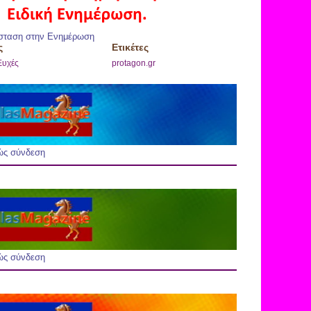
σταση στην Ενημέρωση
ς
Ετικέτες
Ευχές
protagon.gr
ώς σύνδεση
ώς σύνδεση