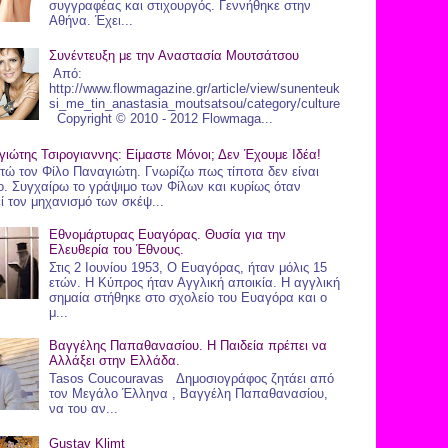
συγγραφέας και στιχουργός. Γεννήθηκε στην
Αθήνα. Έχει...
Συνέντευξη με την Αναστασία Μουτσάτσου
Από:
http://www.flowmagazine.gr/article/view/sunenteuk
si_me_tin_anastasia_moutsatsou/category/culture
Copyright © 2010 - 2012 Flowmaga...
ιώτης Τσιρογιαννης: Είμαστε Μόνοι; Δεν Έχουμε Ιδέα!
τώ τον Φίλο Παναγιώτη. Γνωρίζω πως τίποτα δεν είναι
ο. Συγχαίρω το γράψιμο των Φίλων και κυρίως όταν
ί τον μηχανισμό των σκέψ...
Εθνομάρτυρας Ευαγόρας. Θυσία για την
Ελευθερία του Έθνους.
Στις 2 Ιουνίου 1953, Ο Ευαγόρας, ήταν μόλις 15
ετών. Η Κύπρος ήταν Αγγλική αποικία. Η αγγλική
σημαία στήθηκε στο σχολείο του Ευαγόρα και ο
μ...
Βαγγέλης Παπαθανασίου. Η Παιδεία πρέπει να
Αλλάξει στην Ελλάδα.
Tasos Coucouravas Δημοσιογράφος ζητάει από
τον Μεγάλο Έλληνα , Βαγγέλη Παπαθανασίου,
να του αν...
Gustav Klimt