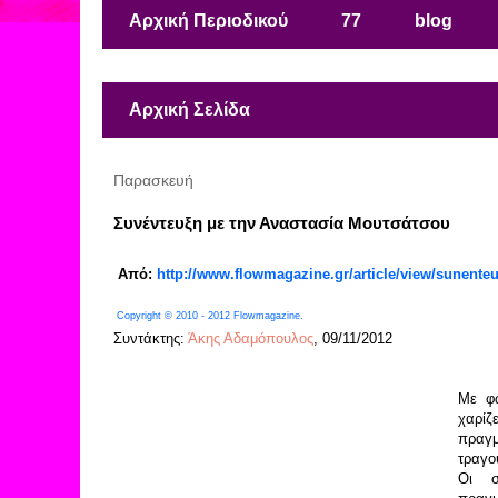
Αρχική Περιοδικού
77
blog
Αρχική Σελίδα
Παρασκευή
Συνέντευξη με την Αναστασία Μουτσάτσου
Από:
http://www.flowmagazine.gr/article/view/sunente
Copyright © 2010 - 2012 Flowmagazine.
Συντάκτης:
Άκης Αδαμόπουλος
, 09/11/2012
Με φω
χαρίζ
πραγμ
τραγο
Οι σ