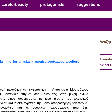
careforbeauty
protagonists
suggestions
Αναζήτ
Transla
uksi_me_tin_anastasia_moutsatsou/category/culture
Select 
νή μελωδική και εκφραστική, η Αναστασία Μουτσάτσου
ει μοναδικές στιγμές στο κοινό της. Από μικρή ηλικία
ατοποίησε συνεργασίες με ιερά τέρατα του ελληνικού
υδιού και η δισκογραφία της μόνο απαρατήρητη δεν περνά.
υναυλίες και οι μουσικές παραστάσεις που έχει