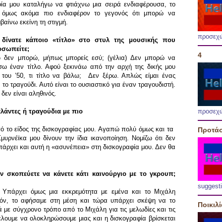
ρία μου καταλήγω να φτιάχνω μια σειρά ενδιαφέρουσα, το
 όμως ακόμα πιο ενδιαφέρον το γεγονός ότι μπορώ να
βαίνω εκείνη τη στιγμή.
προσεχ
 δίνατε κάποιο «τίτλο» στο στυλ της μουσικής που
οσωπείτε;
4
 δεν μπορώ, μήπως μπορείς εσύ; (γέλια) Δεν μπορώ να
σω έναν τίτλο. Αφού ξεκινάω από την αρχή της δικής μου
του ’50, τι τίτλο να βάλω; Δεν ξέρω. Απλώς είμαι ένας
 τραγούδι. Αυτό είναι το ουσιαστικό για έναν τραγουδιστή.
 δεν είναι αληθινός.
λάντες ή τραγούδια με πιο
προσεχ
από το είδος της δισκογραφίας μου. Αγαπώ πολύ όμως και τα
Προτάσ
υρνέϊκα μου δίνουν την ίδια ικανοποίηση. Νομίζω ότι δεν
υπάρχει και αυτή η «ασυνέπεια» στη δισκογραφία μου. Δεν θα
ν σκοπεύετε να κάνετε κάτι καινούργιο με το γκρουπ;
suggest
. Υπάρχει όμως μια εκκρεμότητα με εμένα και το Μιχάλη
θόν, το αφήσαμε στη μέση και τώρα υπάρχει σκέψη να το
Ποικιλ
με σύγχρονο τρόπο από το Μιχάλη για τις μελωδίες και τις
έλουμε να ολοκληρώσουμε μιας και η δισκογραφία βρίσκεται