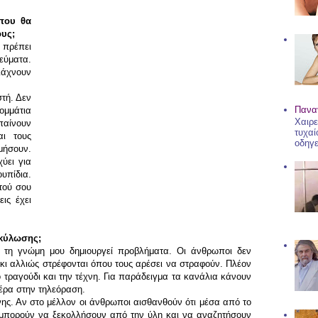
 που θα
ους;
ι πρέπει
εύματα.
άχνουν
στή. Δεν
Παναγ
ομμάτια
Χαιρε
παίνουν
τυχαί
ι τους
οδηγε
μήσουν.
ύει για
υπίδια.
τού σου
ις έχει
γκύλωσης;
ά τη γνώμη μου δημιουργεί προβλήματα. Οι άνθρωποι δεν
 κι αλλιώς στρέφονται όπου τους αρέσει να στραφούν. Πλέον
τραγούδι και την τέχνη. Για παράδειγμα τα κανάλια κάνουν
μέρα στην τηλεόραση.
χνης. Αν στο μέλλον οι άνθρωποι αισθανθούν ότι μέσα από το
ι μπορούν να ξεκολλήσουν από την ύλη και να αναζητήσουν