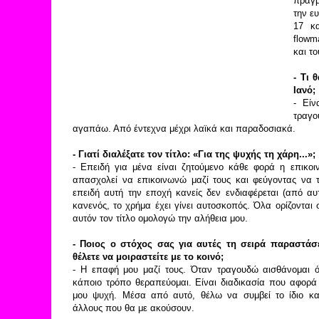
πραγμ
την ε
17 κ
flowma
και τ
- Τι 
Ιανό;
- Είν
τραγ
αγαπάω. Από έντεχνα μέχρι λαϊκά και παραδοσιακά.
- Γιατί διαλέξατε τον τίτλο: «Για της ψυχής τη χάρη...»;
- Επειδή για μένα είναι ζητούμενο κάθε φορά η επικο
απασχολεί να επικοινωνώ μαζί τους και φεύγοντας να τ
επειδή αυτή την εποχή κανείς δεν ενδιαφέρεται (από α
κανενός, το χρήμα έχει γίνει αυτοσκοπός. Όλα ορίζονται
αυτόν τον τίτλο ομολογώ την αλήθεια μου.
- Ποιος ο στόχος σας για αυτές τη σειρά παραστάσ
θέλετε να μοιραστείτε με το κοινό;
- Η επαφή μου μαζί τους. Όταν τραγουδώ αισθάνομαι ό
κάποιο τρόπο θεραπεύομαι. Είναι διαδικασία που αφορά 
μου ψυχή. Μέσα από αυτό, θέλω να συμβεί το ίδιο κα
άλλους που θα με ακούσουν.