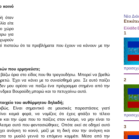
ο κοινό
Νέα Διά
δή όταν
Ετικέτε
ία είτε
Ελλάδα
το χώρο
1
άρω για
αχωρούν
ατί πιστεύω ότι τα προβλήματα που έχουν να κάνουν με την
προσεχ
διών που ερμηνεύετε;
εν βάζω όρια στο είδος που θα τραγουδήσω. Μπορεί να βρεθώ
2
ρετώ. Έχει να κάνει με το συναίσθημά μου. Σε αυτό παίζει
 δεν μου αρέσει να παίζω ένα πρόγραμμα στημένο από την
 Ανδρεα Βουρούδη μπορώ και το πετυχαίνω αυτό.
στοιχείο του αυθόρμητου δηλαδή;
ιβώς. Είναι σημαντικό σε μουσικές παραστάσεις γιατί
ίνει καμιά φορά, να νομίζεις ότι έχεις φτιάξει το τέλειο
προσεχ
se και την ώρα που το παίζεις στον κόσμο, να μην είναι το
λεσμα αυτό που φαντασιώθηκες. Οπότε εκεί σε οδηγεί αυτό
3
χει ανάγκη το κοινό, μαζί με τη δική σου την ανάγκη και
ατα το μυαλό γεννά το επόμενο κομμάτι. Μέσα από την