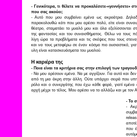
- Γενικότερα, τι θέλετε να προκαλέσετε-«γεννήσετε» στ
που σας ακούει;
- Αυτό που μου συμβαίνει εμένα ως ακροάτρια. Δηλα
παρακολουθώ κάτι που μου αρέσει πολύ, είτε είναι συναυλ
θέατρο, σταματάει το μυαλό μου και όλα εξελίσσονται σ
της φαντασίας και του συναισθήματος. Θέλω να τους π
λίγη ώρα τα προβλήματα και τις σκέψεις που τους στεν
και να τους μεταφέρω σε έναν κόσμο πιο ουσιαστικό, γι
υλη είναι κατασκευάσματα του μυαλού.
Η καριέρα της
- Ποια είναι τα κριτήρια σας στην επιλογή των τραγου
- Να μου αρέσουν εμένα. Να με αγγίζουν. Για αυτό και δ
από τη μια άκρη στην άλλη. Ούτε υπάρχει σειρά που υπη
ρόλο και ο συνεργάτης που έχω κάθε φορά, γιατί εμένα
αρχή μέχρι το τέλος. Μου αρέσει να το αλλάζω και με τον
- Το 
- Ακρ
συμβα
relea
αποτέ
που έ
αυτόμ