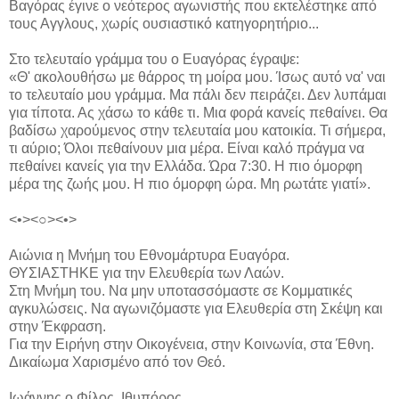
Βαγόρας έγινε ο νεότερος αγωνιστής που εκτελέστηκε από
τους Αγγλους, χωρίς ουσιαστικό κατηγορητήριο...
Στο τελευταίο γράμμα του ο Ευαγόρας έγραψε:
«Θ' ακολουθήσω με θάρρος τη μοίρα μου. Ίσως αυτό να' ναι
το τελευταίο μου γράμμα. Μα πάλι δεν πειράζει. Δεν λυπάμαι
για τίποτα. Ας χάσω το κάθε τι. Μια φορά κανείς πεθαίνει. Θα
βαδίσω χαρούμενος στην τελευταία μου κατοικία. Τι σήμερα,
τι αύριο; Όλοι πεθαίνουν μια μέρα. Είναι καλό πράγμα να
πεθαίνει κανείς για την Ελλάδα. Ώρα 7:30. Η πιο όμορφη
μέρα της ζωής μου. Η πιο όμορφη ώρα. Μη ρωτάτε γιατί».
<•><○><•>
Αιώνια η Μνήμη του Εθνομάρτυρα Ευαγόρα.
ΘΥΣΙΑΣΤΗΚΕ για την Ελευθερία των Λαών.
Στη Μνήμη του. Να μην υποτασσόμαστε σε Κομματικές
αγκυλώσεις. Να αγωνιζόμαστε για Ελευθερία στη Σκέψη και
στην Έκφραση.
Για την Ειρήνη στην Οικογένεια, στην Κοινωνία, στα Έθνη.
Δικαίωμα Χαρισμένο από τον Θεό.
Ιωάννης ο Φίλος, Ιθυπόρος.